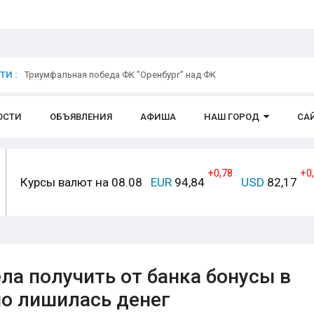
И :
Триумфальная победа ФК "Оренбург" над ФК
ОСТИ
ОБЪЯВЛЕНИЯ
АФИША
НАШ ГОРОД
СА
+0,78
+0
Курсы валют на 08.08
EUR
94,84
USD
82,17
ла получить от банка бонусы в
но лишилась денег