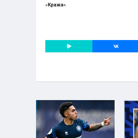
«
Кража
».