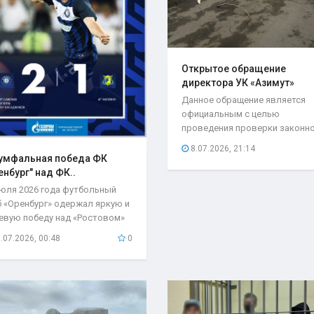
Открытое обращение
директора УК «Азимут»
Елены..
Данное обращение является
официальным с целью
проведения проверки законн
возложения ответственности.
8.07.2026, 21:14
умфальная победа ФК
енбург" над ФК..
июля 2026 года футбольный
б «Оренбург» одержал яркую и
евую победу над «Ростовом»
чётом 2:1...
.07.2026, 00:48
0