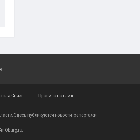
M
тная Связь
Правила на сайте
бласти. Здесь публикуются
новости
, репортажи,
т Oburg.ru.