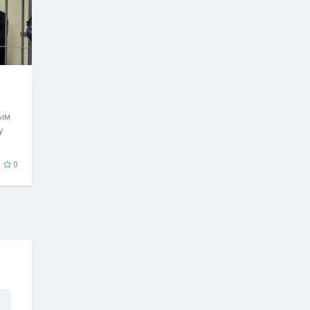
рым
у
0