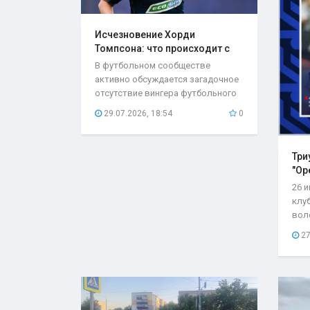
Исчезновение Хорди
Томпсона: что происходит с
игроком..
В футбольном сообществе
активно обсуждается загадочное
отсутствие вингера футбольного
клуба «Оренбург»...
29.07.2026, 18:54
0
Три
"Ор
26 
клу
вол
со с
27