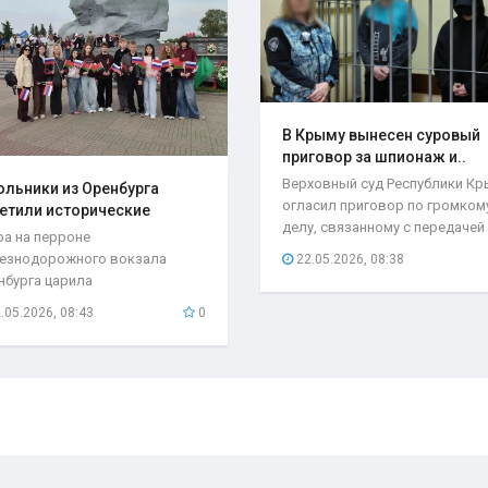
В Крыму вынесен суровый
приговор за шпионаж и..
Верховный суд Республики К
льники из Оренбурга
огласил приговор по громком
етили исторические
делу, связанному с передачей
та..
ра на перроне
секретной...
езнодорожного вокзала
22.05.2026, 08:38
нбурга царила
быкновенная атмосфера. С
.05.2026, 08:43
0
бывшего поезда...