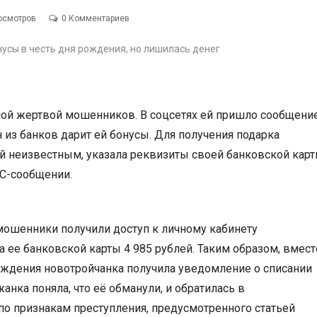
осмотров
0 Комментариев
дной жертвой мошенников. В соцсетях ей пришло сообщени
н из банков дарит ей бонусы. Для получения подарка
й неизвестным, указала реквизиты своей банковской карт
МС-сообщении.
ошенники получили доступ к личному кабинету
а ее банковской карты 4 985 рублей. Таким образом, вмест
ождения новотройчанка получила уведомление о списании
нка поняла, что её обманули, и обратилась в
о признакам преступления, предусмотренного статьей