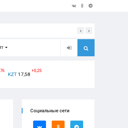
‹
›
Открытое обращение дирек
ЙТ
,76
+0,25
KZT
17,58
Социальные сети