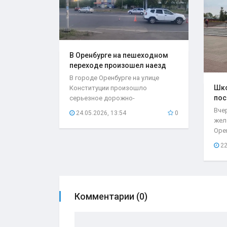
В Оренбурге на пешеходном
переходе произошел наезд
на..
В городе Оренбурге на улице
Шко
Конституции произошло
пос
серьезное дорожно-
мес
транспортное происшествие,
Вче
24.05.2026, 13:54
0
которое...
жел
Оре
нео
22
при
Комментарии (0)