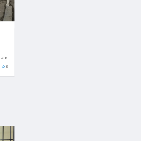
ости
..
0