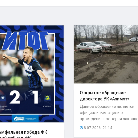
Открытое обращение
директора УК «Азимут»
Елены..
Данное обращение является
официальным с целью
проведения проверки законн
возложения ответственности.
8.07.2026, 21:14
умфальная победа ФК