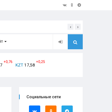
‹
›
Открытое обращение дирек
ЙТ
+0,76
+0,25
17
KZT
17,58
Социальные сети