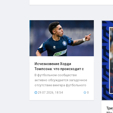
Исчезновение Хорди
Томпсона: что происходит с
игроком..
В футбольном сообществе
активно обсуждается загадочное
отсутствие вингера футбольного
клуба «Оренбург»...
29.07.2026, 18:54
0
Три