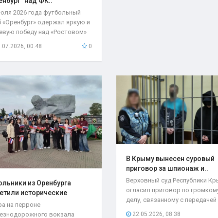
енбург" над ФК..
июля 2026 года футбольный
б «Оренбург» одержал яркую и
евую победу над «Ростовом»
чётом 2:1...
.07.2026, 00:48
0
В Крыму вынесен суровый
приговор за шпионаж и..
Верховный суд Республики К
льники из Оренбурга
огласил приговор по громком
етили исторические
делу, связанному с передачей
та..
ра на перроне
секретной...
езнодорожного вокзала
22.05.2026, 08:38