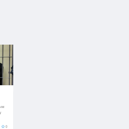
рым
у
0