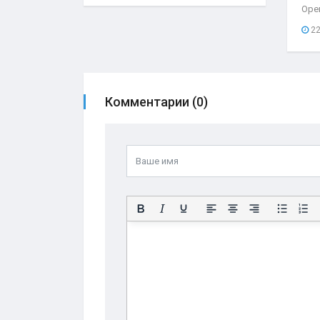
Оре
нео
22
при
Комментарии (0)