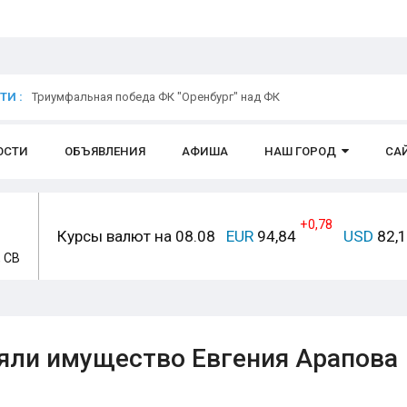
И :
Триумфальная победа ФК "Оренбург" над ФК
ОСТИ
ОБЪЯВЛЕНИЯ
АФИША
НАШ ГОРОД
СА
+0,78
Курсы валют на 08.08
EUR
94,84
USD
82,
, СВ
ъяли имущество Евгения Арапова