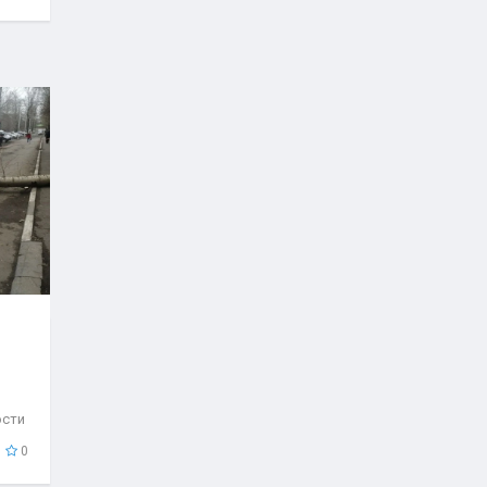
ости
..
0