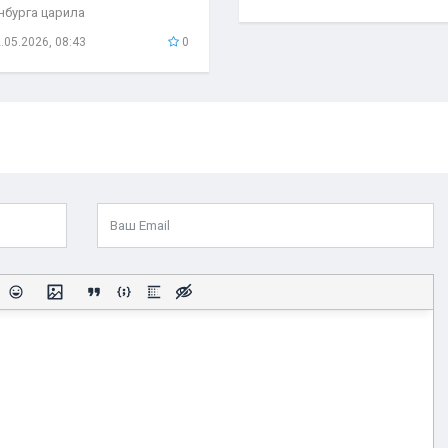
нбурга царила
быкновенная атмосфера. С
.05.2026, 08:43
0
бывшего поезда...