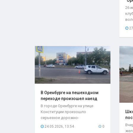
"Ор
26 
клу
вол
со с
27
В Оренбурге на пешеходном
переходе произошел наезд
на..
В городе Оренбурге на улице
Шко
Конституции произошло
пос
серьезное дорожно-
мес
транспортное происшествие,
Вче
24.05.2026, 13:54
0
которое...
жел