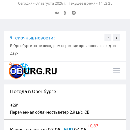
Сегодня - 07 августа 2026 г. Текущее время - 14:52:26
‹
›
СРОЧНЫЕ НОВОСТИ :
В Оренбурге на пешеходном переходе произошел наезд на
Школь
двух
Бела
Погода в Оренбурге
+29°
Переменная облачность
ветер 2,9 м/с, СВ
+0,87
Курсы валют на 07.08
EUR
94,06