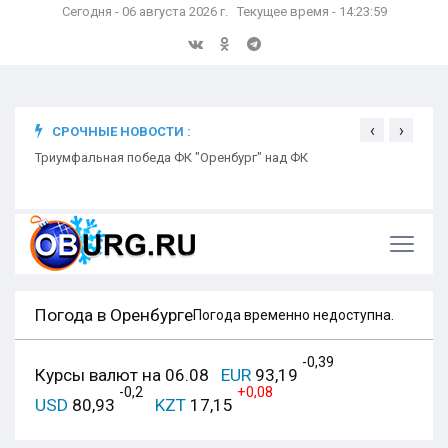
Сегодня - 06 августа 2026 г. Текущее время - 14:24:00
‹
›
СРОЧНЫЕ НОВОСТИ :
ком
Триумфальная победа ФК "Оренбург" над ФК
Откр
Ники
Погода в Оренбурге
Погода временно недоступна.
-0,39
Курсы валют на 06.08
EUR
93,19
-0,2
+0,08
USD
80,93
KZT
17,15