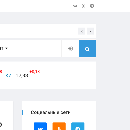
‹
›
Открытое обращение дирек
ЙТ
8
+0,18
KZT
17,33
ь
Социальные сети
о