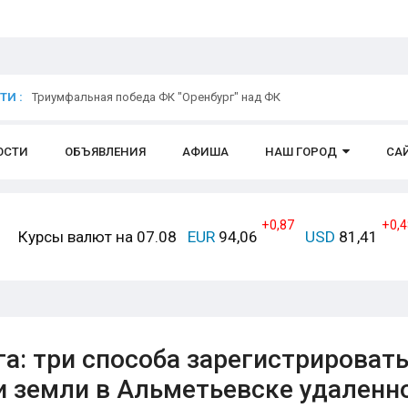
И :
Триумфальная победа ФК "Оренбург" над ФК
ОСТИ
ОБЪЯВЛЕНИЯ
АФИША
НАШ ГОРОД
СА
+0,87
+0,4
Курсы валют на 07.08
EUR
94,06
USD
81,41
а: три способа зарегистрироват
и земли в Альметьевске удаленн