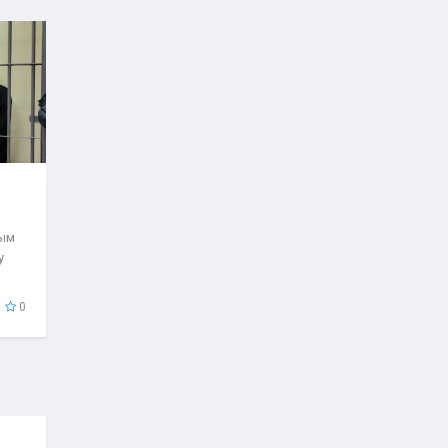
рым
у
0