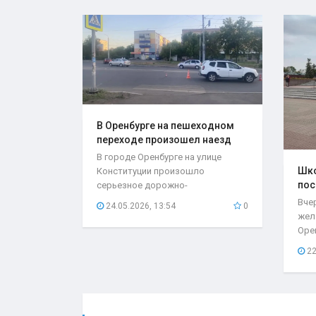
В Оренбурге на пешеходном
переходе произошел наезд
на..
В городе Оренбурге на улице
Шко
Конституции произошло
пос
серьезное дорожно-
мес
транспортное происшествие,
Вче
24.05.2026, 13:54
0
которое...
жел
Оре
нео
22
при