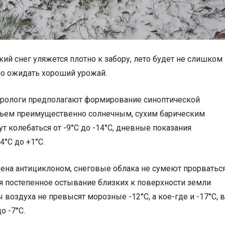
ий снег уляжется плотно к забору, лето будет не слишком
но ожидать хороший урожай.
орологи предполагают формирование синоптической
жьем преимущественно солнечным, сухим барическим
 колебаться от -9°С до -14°С, дневные показания
4°С до +1°С.
ена антициклоном, снеговые облака не сумеют прорватьс
ся постепенное остывание близких к поверхности земли
воздуха не превысят морозные -12°С, а кое-где и -17°С, в
о -7°С.