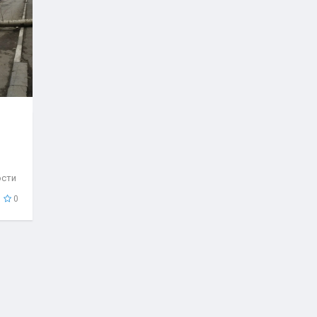
ости
..
0