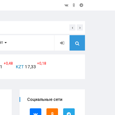
‹
›
Открытое обращение дирек
ЙТ
+0,48
+0,18
41
KZT
17,33
Социальные сети