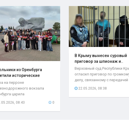
В Крыму вынесен суровый
приговор за шпионаж и..
Верховный суд Республики К
льники из Оренбурга
огласил приговор по громком
етили исторические
делу, связанному с передачей
та..
ра на перроне
секретной...
езнодорожного вокзала
22.05.2026, 08:38
нбурга царила
быкновенная атмосфера. С
.05.2026, 08:43
0
бывшего поезда...