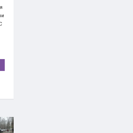
я
ри
С