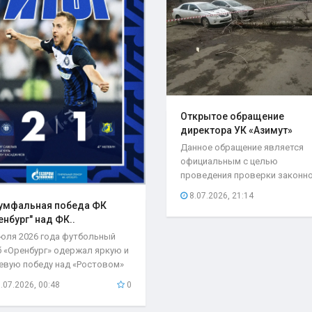
Открытое обращение
директора УК «Азимут»
Елены..
Данное обращение является
официальным с целью
проведения проверки законн
возложения ответственности.
8.07.2026, 21:14
умфальная победа ФК
енбург" над ФК..
июля 2026 года футбольный
б «Оренбург» одержал яркую и
евую победу над «Ростовом»
чётом 2:1...
.07.2026, 00:48
0