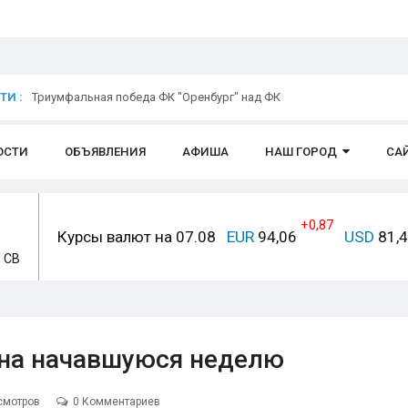
И :
Триумфальная победа ФК "Оренбург" над ФК
ОСТИ
ОБЪЯВЛЕНИЯ
АФИША
НАШ ГОРОД
СА
+0,87
Курсы валют на 07.08
EUR
94,06
USD
81,
, СВ
 на начавшуюся неделю
смотров
0 Комментариев