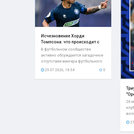
Исчезновение Хорди
Томпсона: что происходит с
игроком..
В футбольном сообществе
активно обсуждается загадочное
отсутствие вингера футбольного
клуба «Оренбург»...
29.07.2026, 18:54
0
Три
"Ор
26 
клу
вол
со с
27