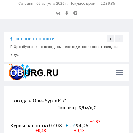
Сегодня - 06 августа 2026 г. Текущее время - 22:39:36
‹
›
СРОЧНЫЕ НОВОСТИ :
В Оренбурге на пешеходном переходе произошел наезд на
Школь
двух
Бела
Погода в Оренбурге
+17°
Ясно
ветер 3,9 м/с, С
+0,87
Курсы валют на 07.08
EUR
94,06
+0,48
+0,18