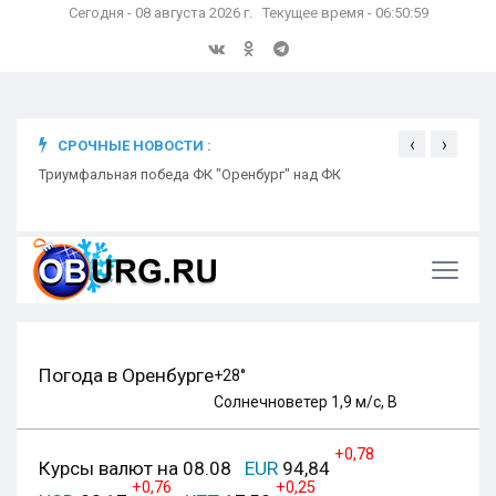
Сегодня - 08 августа 2026 г. Текущее время - 06:51:00
‹
›
СРОЧНЫЕ НОВОСТИ :
ком
Триумфальная победа ФК "Оренбург" над ФК
Откр
Ники
Погода в Оренбурге
+28°
Солнечно
ветер 1,9 м/с, В
+0,78
Курсы валют на 08.08
EUR
94,84
+0,76
+0,25