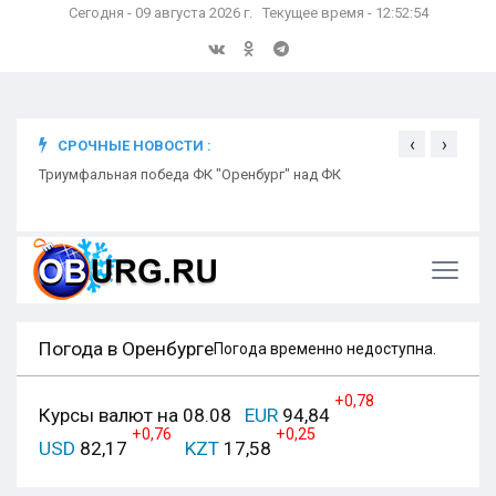
Сегодня - 09 августа 2026 г. Текущее время - 12:52:55
‹
›
СРОЧНЫЕ НОВОСТИ :
ком
Триумфальная победа ФК "Оренбург" над ФК
Откр
Ники
Погода в Оренбурге
Погода временно недоступна.
+0,78
Курсы валют на 08.08
EUR
94,84
+0,76
+0,25
USD
82,17
KZT
17,58