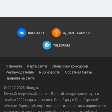
ВКОНТАКТЕ
ОДНОКЛАССИКИ
TELEGRAM
О проекте
Карта сайта
Спонсорам конкурсов
Рекламодателям
RSS новости
Обратная Связь
Правила на сайте
© 2007-2026 Oburg.ru.
Личный творческий проект. Данный ресурс существует с
ноября 2009 года и посвящен Оренбургу и Оренбургской
области. Здесь публикуются
новости
, репортажи, зарисовки о
жизни этого города, а также обзоры различных событий.